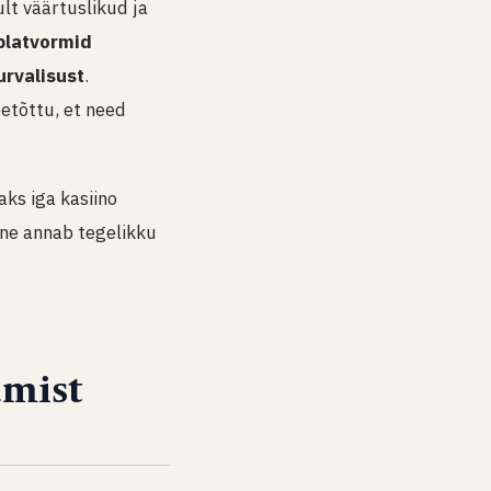
ult väärtuslikud ja
platvormid
urvalisust
.
etõttu, et need
aks iga kasiino
ine annab tegelikku
umist