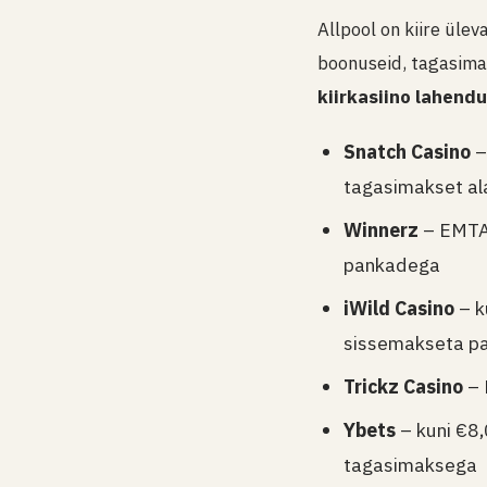
Allpool on kiire üle
boonuseid, tagasimak
kiirkasiino lahend
Snatch Casino
–
tagasimakset al
Winnerz
– EMTA 
pankadega
iWild Casino
– k
sissemakseta pa
Trickz Casino
– 
Ybets
– kuni €8
tagasimaksega