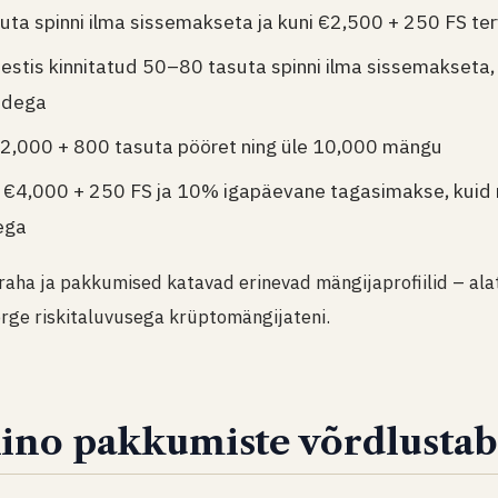
uta spinni ilma sissemakseta ja kuni €2,500 + 250 FS te
estis kinnitatud 50–80 tasuta spinni ilma sissemakseta
udega
€2,000 + 800 tasuta pööret ning üle 10,000 mängu
i €4,000 + 250 FS ja 10% igapäevane tagasimakse, kui
ega
raha ja pakkumised katavad erinevad mängijaprofiilid – ala
õrge riskitaluvusega krüptomängijateni.
iino pakkumiste võrdlustab