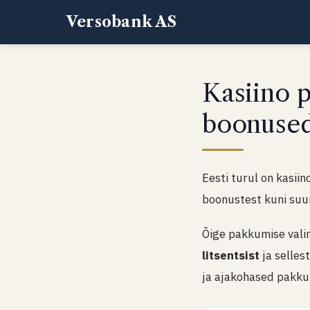
Versobank AS
Kasiino 
boonused
Eesti turul on kasi
boonustest kuni suu
Õige pakkumise val
litsentsist
ja selles
ja ajakohased pakkum