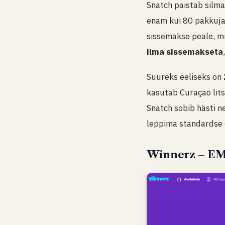
Snatch paistab silm
enam kui 80 pakkujal
sissemakse peale, mi
ilma sissemakseta
Suureks eeliseks on
kasutab Curaçao lits
Snatch sobib hästi ne
leppima standardse 
Winnerz – EMTA