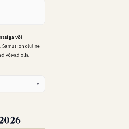
ntsiga või
. Samuti on oluline
ed võivad olla
 2026