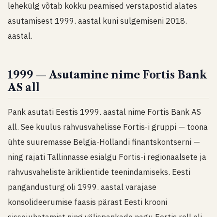
lehekülg võtab kokku peamised verstapostid alates
asutamisest 1999. aastal kuni sulgemiseni 2018.
aastal.
1999 — Asutamine nime Fortis Bank
AS all
Pank asutati Eestis 1999. aastal nime Fortis Bank AS
all. See kuulus rahvusvahelisse Fortis-i gruppi — toona
ühte suuremasse Belgia-Hollandi finantskontserni —
ning rajati Tallinnasse esialgu Fortis-i regionaalsete ja
rahvusvaheliste äriklientide teenindamiseks. Eesti
pangandusturg oli 1999. aastal varajase
konsolideerumise faasis pärast Eesti krooni
sissejuhatamist ning välispankade nagu Fortis roll oli