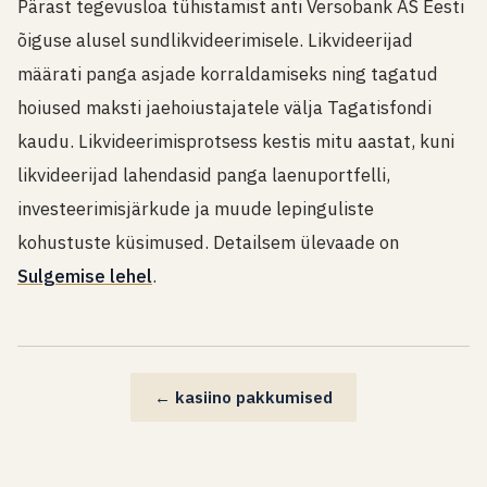
Pärast tegevusloa tühistamist anti Versobank AS Eesti
õiguse alusel sundlikvideerimisele. Likvideerijad
määrati panga asjade korraldamiseks ning tagatud
hoiused maksti jaehoiustajatele välja Tagatisfondi
kaudu. Likvideerimisprotsess kestis mitu aastat, kuni
likvideerijad lahendasid panga laenuportfelli,
investeerimisjärkude ja muude lepinguliste
kohustuste küsimused. Detailsem ülevaade on
Sulgemise lehel
.
← kasiino pakkumised