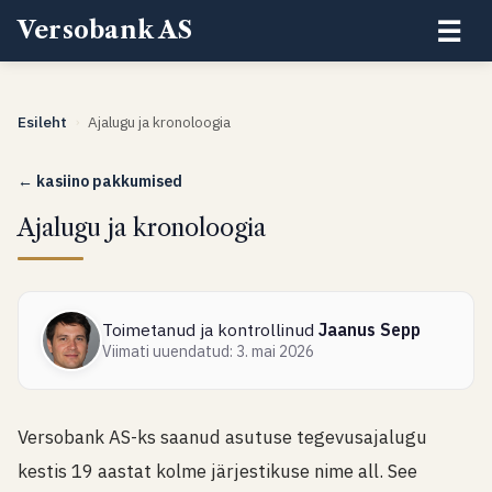
☰
Versobank AS
Esileht
Ajalugu ja kronoloogia
›
← kasiino pakkumised
Ajalugu ja kronoloogia
Toimetanud ja kontrollinud
Jaanus Sepp
Viimati uuendatud: 3. mai 2026
Versobank AS-ks saanud asutuse tegevusajalugu
kestis 19 aastat kolme järjestikuse nime all. See