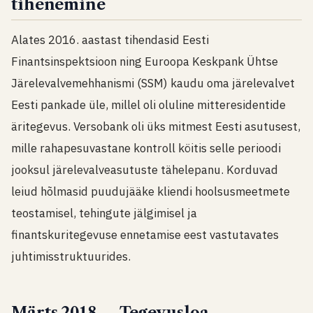
tihenemine
Alates 2016. aastast tihendasid Eesti
Finantsinspektsioon ning Euroopa Keskpank Ühtse
Järelevalvemehhanismi (SSM) kaudu oma järelevalvet
Eesti pankade üle, millel oli oluline mitteresidentide
äritegevus. Versobank oli üks mitmest Eesti asutusest,
mille rahapesuvastane kontroll köitis selle perioodi
jooksul järelevalveasutuste tähelepanu. Korduvad
leiud hõlmasid puudujääke kliendi hoolsusmeetmete
teostamisel, tehingute jälgimisel ja
finantskuritegevuse ennetamise eest vastutavates
juhtimisstruktuurides.
Märts 2018 — Tegevusloa