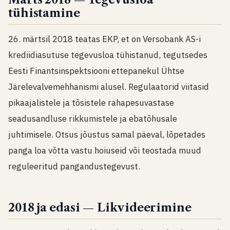
tühistamine
26. märtsil 2018 teatas EKP, et on Versobank AS-i
krediidiasutuse tegevusloa tühistanud, tegutsedes
Eesti Finantsinspektsiooni ettepanekul Ühtse
Järelevalvemehhanismi alusel. Regulaatorid viitasid
pikaajalistele ja tõsistele rahapesuvastase
seadusandluse rikkumistele ja ebatõhusale
juhtimisele. Otsus jõustus samal päeval, lõpetades
panga loa võtta vastu hoiuseid või teostada muud
reguleeritud pangandustegevust.
2018 ja edasi — Likvideerimine