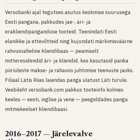
Versobanki ajal tegutses asutus keskmise suurusega
Eesti pangana, pakkudes jae-, äri- ja
erakliendipanganduse tooteid. Teenindati Eesti
elanikke ja ettevõtteid ning kujundati märkimisväärne
rahvusvaheline kliendibaas — peamiselt
mitteresidendid äri- ja kliendid, kes kasutasid panka
piiriüleste makse- ja rahavoo juhtimise teenuste jaoks.
Filiaal Lätis Riias laiendas panga ulatust Läti turule.
Veebileht versobank.com pakkus tooteinfo kolmes
keeles — eesti, inglise ja vene — peegeldades panga
mitmekeelset kliendibaasi.
2016–2017 — Järelevalve