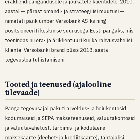
erakliendipangandusele ja jõukatele klientidele. 2010.
aastal — pärast omandi- ja strateegilisi muutusi —
nimetati pank ümber Versobank AS-ks ning
positsioneeriti keskmise suurusega Eesti pangaks, mis
teenindas nii era- ja äriklientuuri kui ka rahvusvahelisi
kliente. Versobanki bränd püsis 2018. aasta
tegevusloa tühistamiseni.
Tooted ja teenused (ajalooline
ülevaade)
Panga tegevusajal pakuti arveldus- ja hoiukontosid,
kodumaiseid ja SEPA makseteenuseid, valuutakontosid
ja valuutavahetust, tarbimis- ja kodulaene,
maksekaarte (deebet- ja krediitkaarte), tähtajalisi