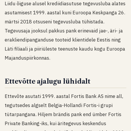
Liidu õiguse alusel krediidiasutuse tegevusluba alates
asutamisest 1999. aastal kuni Euroopa Keskpanga 26.
märtsi 2018 otsuseni tegevusluba tühistada.
Tegevusaja jooksul pakkus pank erinevaid jae-, äri- ja
erakliendipanganduse tooteid klientidele Eestis ning
Läti filiaali ja piiriüleste teenuste kaudu kogu Euroopa
Majanduspiirkonnas.
Ettevõtte ajalugu lühidalt
Ettevõte asutati 1999. aastal Fortis Bank AS nime all,
tegutsedes algselt Belgia-Hollandi Fortis-i grupi
tütarpangana. Hiljem brändis pank end ümber Fortis
Private Banking-iks, kui äritegevus keskendus