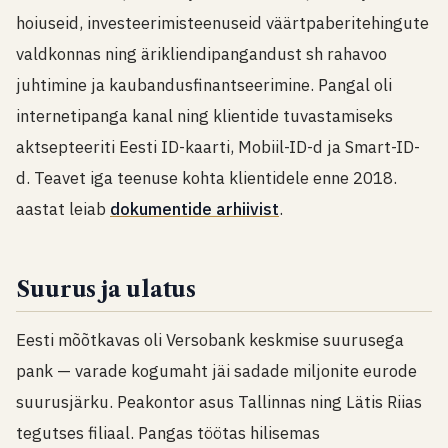
hoiuseid, investeerimisteenuseid väärtpaberitehingute
valdkonnas ning ärikliendipangandust sh rahavoo
juhtimine ja kaubandusfinantseerimine. Pangal oli
internetipanga kanal ning klientide tuvastamiseks
aktsepteeriti Eesti ID-kaarti, Mobiil-ID-d ja Smart-ID-
d. Teavet iga teenuse kohta klientidele enne 2018.
aastat leiab
dokumentide arhiivist
.
Suurus ja ulatus
Eesti mõõtkavas oli Versobank keskmise suurusega
pank — varade kogumaht jäi sadade miljonite eurode
suurusjärku. Peakontor asus Tallinnas ning Lätis Riias
tegutses filiaal. Pangas töötas hilisemas