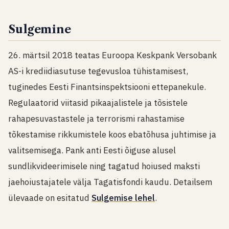
Sulgemine
26. märtsil 2018 teatas Euroopa Keskpank Versobank
AS-i krediidiasutuse tegevusloa tühistamisest,
tuginedes Eesti Finantsinspektsiooni ettepanekule.
Regulaatorid viitasid pikaajalistele ja tõsistele
rahapesuvastastele ja terrorismi rahastamise
tõkestamise rikkumistele koos ebatõhusa juhtimise ja
valitsemisega. Pank anti Eesti õiguse alusel
sundlikvideerimisele ning tagatud hoiused maksti
jaehoiustajatele välja Tagatisfondi kaudu. Detailsem
ülevaade on esitatud
Sulgemise lehel
.