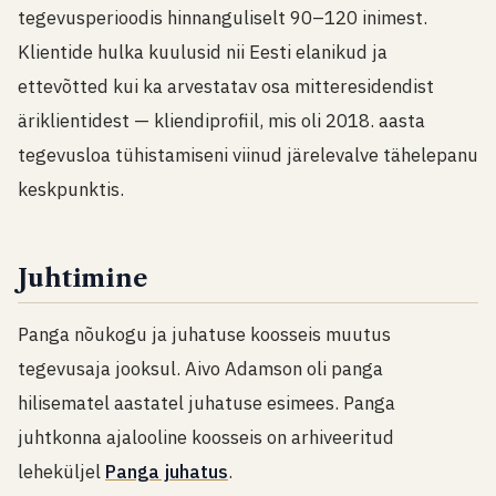
tegevusperioodis hinnanguliselt 90–120 inimest.
Klientide hulka kuulusid nii Eesti elanikud ja
ettevõtted kui ka arvestatav osa mitteresidendist
äriklientidest — kliendiprofiil, mis oli 2018. aasta
tegevusloa tühistamiseni viinud järelevalve tähelepanu
keskpunktis.
Juhtimine
Panga nõukogu ja juhatuse koosseis muutus
tegevusaja jooksul. Aivo Adamson oli panga
hilisematel aastatel juhatuse esimees. Panga
juhtkonna ajalooline koosseis on arhiveeritud
leheküljel
Panga juhatus
.